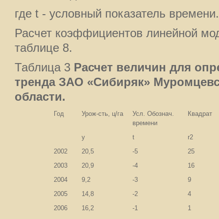
где t - условный показатель времени.
Расчет коэффициентов линейной мо
таблице 8.
Таблица 3
Расчет величин для оп
тренда ЗАО «Сибиряк» Муромцевс
области.
Год
Урож-сть, ц/га
Усл. Обознач.
Квадрат
времени
у
t
r2
2002
20,5
-5
25
2003
20,9
-4
16
2004
9,2
-3
9
2005
14,8
-2
4
2006
16,2
-1
1