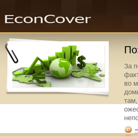
По
За 
факт
во 
дом
там,
оже
неп
>