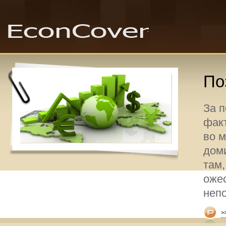
По
За 
факт
во 
дом
там,
оже
неп
>