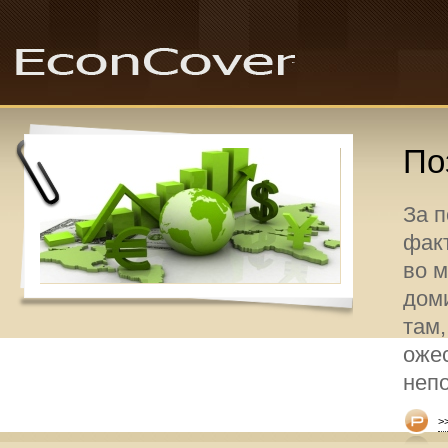
По
За 
факт
во 
дом
там,
оже
неп
>