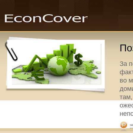
По
За 
факт
во 
дом
там,
оже
неп
>