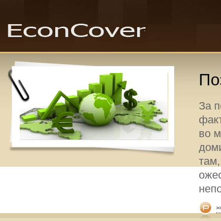
По
За 
факт
во 
дом
там,
оже
неп
>