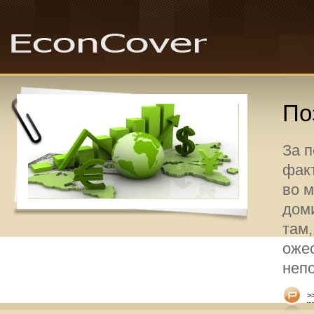
По
За 
факт
во 
дом
там,
оже
неп
>