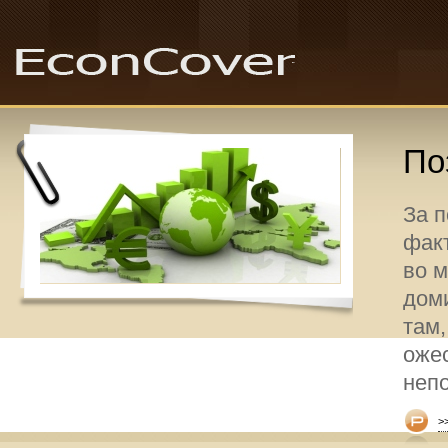
По
За 
факт
во 
дом
там,
оже
неп
>