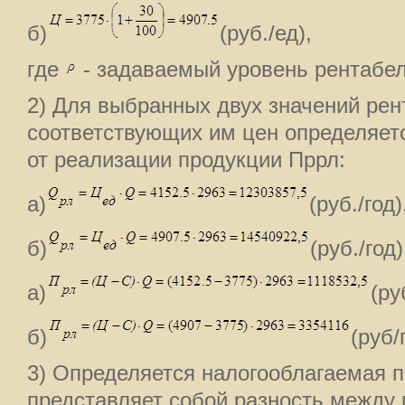
б)
(руб./ед),
где
- задаваемый уровень рентабе
2) Для выбранных двух значений рен
соответствующих им цен определяет
от реализации продукции Пррл:
а)
(руб./год)
б)
(руб./год)
а)
(ру
б)
(руб/
3) Определяется налогооблагаемая п
представляет собой разность между