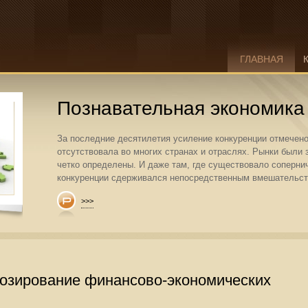
ГЛАВНАЯ
Познавательная экономика
За последние десятилетия усиление конкуренции отмечено
отсутствовала во многих странах и отраслях. Рынки был
четко определены. И даже там, где существовало соперни
конкуренции сдерживался непосредственным вмешательств
>>>
нозирование финансово-экономических