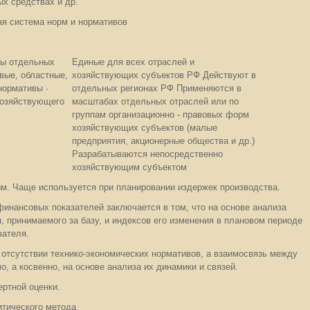
ых средствах и др.
я система норм и нормативов
вы отдельных
Единые для всех отраслей и
вые, областные,
хозяйствующих субъектов РФ Действуют в
нормативы ·
отдельных регионах РФ Применяются в
хозяйствующего
масштабах отдельных отраслей или по
группам организационно - правовых форм
хозяйствующих субъектов (малые
предприятия, акционерные общества и др.)
Разрабатываются непосредственно
хозяйствующим субъектом
м. Чаще используется при планировании издержек производства.
инансовых показателей заключается в том, что на основе анализа
, принимаемого за базу, и индексов его изменения в плановом периоде
зателя.
отсутствии технико-экономических нормативов, а взаимосвязь между
, а косвенно, на основе анализа их динамики и связей.
ертной оценки.
итического метода