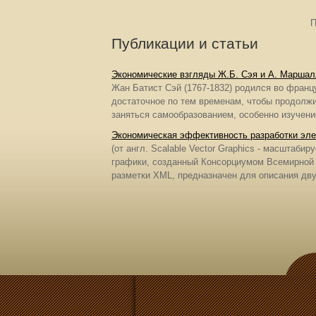
П
Публикации и статьи
Экономические взгляды Ж.Б. Сэя и А. Марша
Жан Батист Сэй (1767-1832) родился во франц
достаточное по тем временам, чтобы продолж
заняться самообразованием, особенно изучение
Экономическая эффективность разработки эл
(от англ. Scalable Vector Graphics - масштаби
графики, созданный Консорциумом Всемирной 
разметки XML, предназначен для описания двум