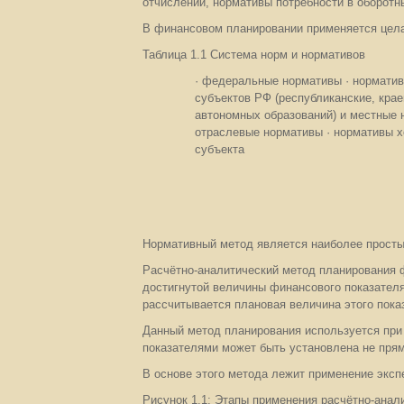
отчислений, нормативы потребности в оборотн
В финансовом планировании применяется цела
Таблица 1.1 Система норм и нормативов
· федеральные нормативы · нормати
субъектов РФ (республиканские, крае
автономных образований) и местные 
отраслевые нормативы · нормативы 
субъекта
Нормативный метод является наиболее просты
Расчётно-аналитический метод планирования ф
достигнутой величины финансового показателя
рассчитывается плановая величина этого пока
Данный метод планирования используется при 
показателями может быть установлена не прямо
В основе этого метода лежит применение эксп
Рисунок 1.1; Этапы применения расчётно-анал