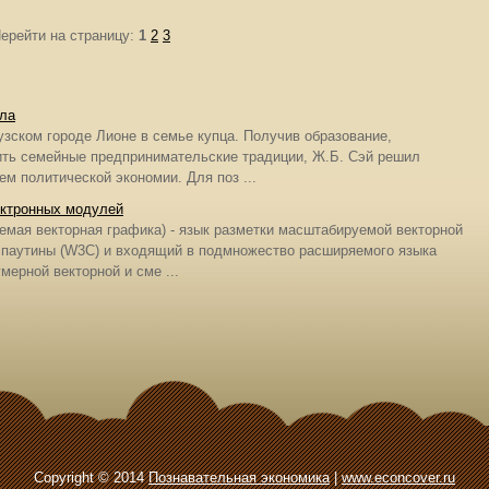
ерейти на страницу:
1
2
3
лла
узском городе Лионе в семье купца. Получив образование,
ить семейные предпринимательские традиции, Ж.Б. Сэй решил
м политической экономии. Для поз ...
ектронных модулей
руемая векторная графика) - язык разметки масштабируемой векторной
паутины (W3C) и входящий в подмножество расширяемого языка
ерной векторной и сме ...
Copyright © 2014
Познавательная экономика
|
www.econcover.ru