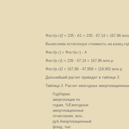
Фост(н.г)2 = 235 - А1 = 235 - 67,14 = 167,86 млн
Вычисляем остаточную стоимость на конец год
Фост(к.г) = Фост(н.г) - А
Фост(к.г)1 = 235 - 67,14 = 167,86 млн.р
Фост(к.г)2 = 167,86 - 47,958 = 119,902 млн.р
Дальнейший расчет приведет в таблице 3.
Таблица 3. Расчет ежегодных амортизационны
ГодНорма
амортизации по
годам, %Ежегодные
амортизационные
отчисления, млн.
руб.Амортизационный
фонд, тыс.