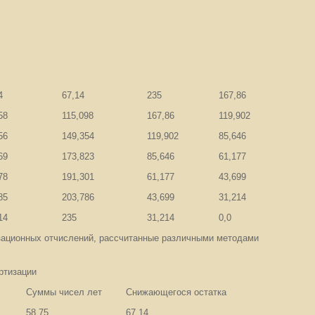
4
67,14
235
167,86
58
115,098
167,86
119,902
56
149,354
119,902
85,646
69
173,823
85,646
61,177
78
191,301
61,177
43,699
85
203,786
43,699
31,214
14
235
31,214
0,0
зационных отчислений, рассчитанные различными методами
ртизации
Суммы чисел лет
Снижающегося остатка
58,75
67,14