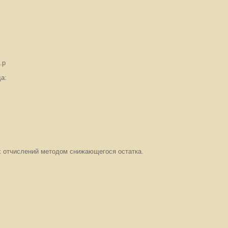
.р
а:
х отчислений методом снижающегося остатка.