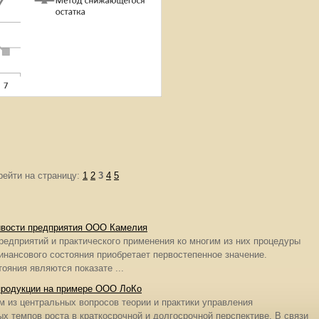
рейти на страницу:
1
2
3
4
5
ивости предприятия ООО Камелия
едприятий и практического применения ко многим из них процедуры
инансового состояния приобретает первостепенное значение.
ояния являются показате ...
 продукции на примере ООО ЛоКо
 из центральных вопросов теории и практики управления
х темпов роста в краткосрочной и долгосрочной перспективе. В связи