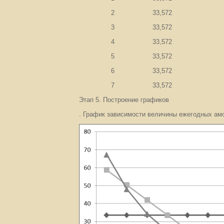
2
33,572
3
33,572
4
33,572
5
33,572
6
33,572
7
33,572
Этап 5. Построение графиков
. График зависимости величины ежегодных ам