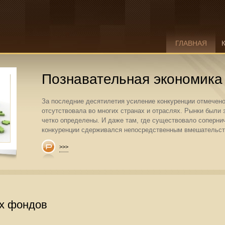
ГЛАВНАЯ
Познавательная экономика
За последние десятилетия усиление конкуренции отмечено
отсутствовала во многих странах и отраслях. Рынки был
четко определены. И даже там, где существовало соперни
конкуренции сдерживался непосредственным вмешательств
>>>
х фондов