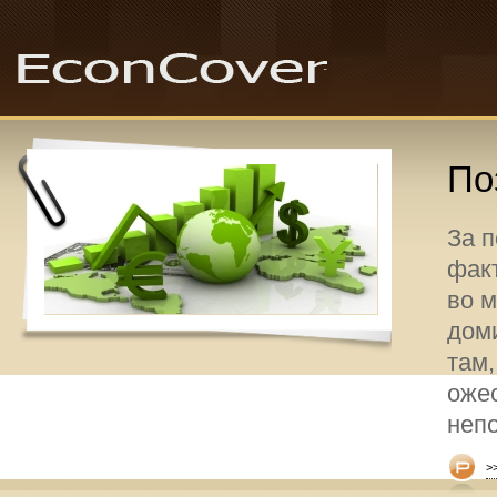
По
За 
факт
во 
дом
там,
оже
неп
>