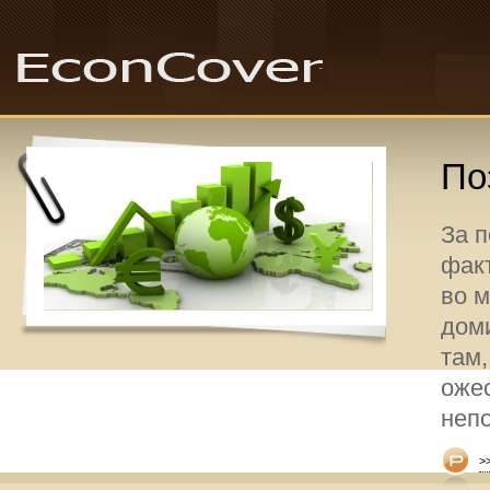
По
За 
факт
во 
дом
там,
оже
неп
>