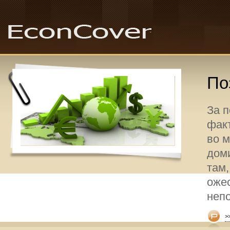
По
За 
факт
во 
дом
там,
оже
неп
>