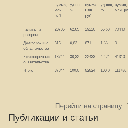
сумма,
уд.вес,
сумма,
уд.вес,
сумма,
млн.
%
млн.
%
млн. ру
руб.
руб.
Капитал и
23785
62,85
29220
55,63
70440
резервы
Долгосрочные
315
0,83
871
1,66
0
обязательства
Краткосрочные
13744
36,32
22433
42,71
41310
обязательства
Итого
37844
100,0
52524
100,0
111750
Перейти на страницу:
Публикации и статьи