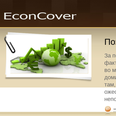
По
За 
факт
во 
дом
там,
оже
неп
>