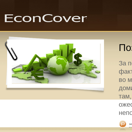
По
За 
факт
во 
дом
там,
оже
неп
>