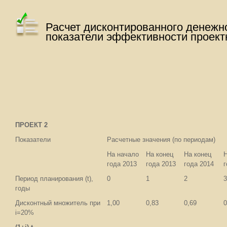
Расчет дисконтированного денежн
показатели эффективности проект
ПРОЕКТ 2
Показатели
Расчетные значения (по периодам)
На начало
На конец
На конец
Н
года 2013
года 2013
года 2014
г
Период планирования (t),
0
1
2
3
годы
Дисконтный множитель при
1,00
0,83
0,69
0
i=20%