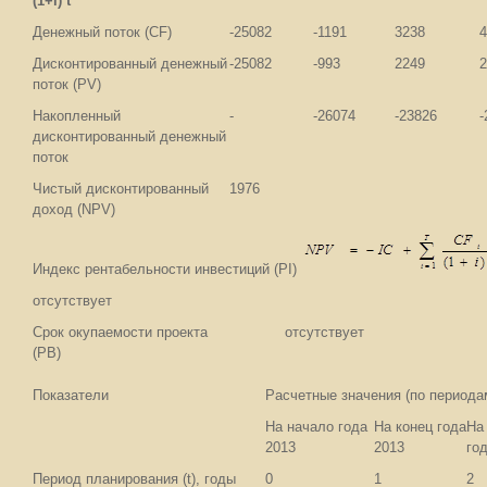
(1+i) t
Денежный поток (CF)
-25082
-1191
3238
4
Дисконтированный денежный
-25082
-993
2249
2
поток (PV)
Накопленный
-
-26074
-23826
-
дисконтированный денежный
поток
Чистый дисконтированный
1976
доход (NPV)
Индекс рентабельности инвестиций (PI)
отсутствует
Срок окупаемости проекта
отсутствует
(PB)
Показатели
Расчетные значения (по периода
На начало года
На конец года
На
2013
2013
го
Период планирования (t), годы
0
1
2