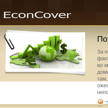
По
За 
факт
во 
дом
там,
оже
неп
>