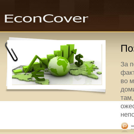
По
За 
факт
во 
дом
там,
оже
неп
>