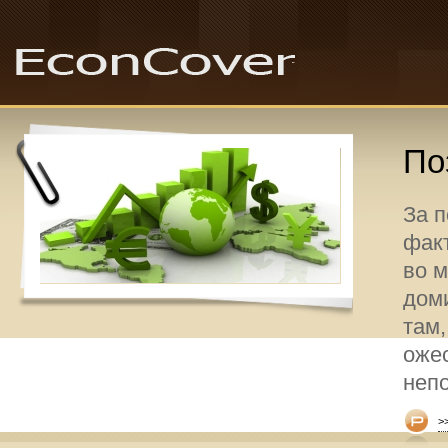
По
За 
факт
во 
дом
там,
оже
неп
>