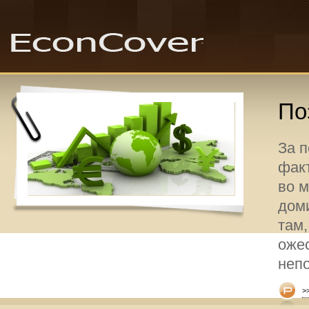
По
За 
факт
во 
дом
там,
оже
неп
>