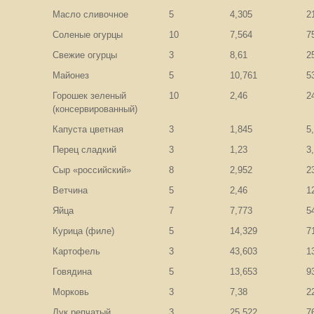
Масло сливочное
5
4,305
2
Соленые огурцы
10
7,564
7
Свежие огурцы
3
8,61
2
Майонез
5
10,761
5
Горошек зеленый
10
2,46
2
(консервированный)
Капуста цветная
3
1,845
5
Перец сладкий
3
1,23
3
Сыр «российский»
8
2,952
2
Ветчина
5
2,46
1
Яйца
7
7,773
5
Курица (филе)
5
14,329
7
Картофель
3
43,603
1
Говядина
5
13,653
9
Морковь
3
7,38
2
Лук репчатый
3
25,522
7