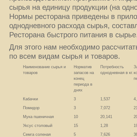
сырья на единицу продукции (на одно
Нормы ресторана приведены в прил
однодневного расхода сырья, состав
Ресторана быстрого питания в сырье
Для этого нам необходимо рассчитат
по всем видам сырья и товаров.
Наименование сырья и
Норматив
Потребность
З
товаров
запасов на
однодневная в кг.
к
конец
п
периода в
днях
Кабачки
3
1,537
4
Помидор
3
7,072
2
Мука пшеничная
10
20,141
2
Уксус столовый
15
1,28
1
Семга соленая
5
7,626
3