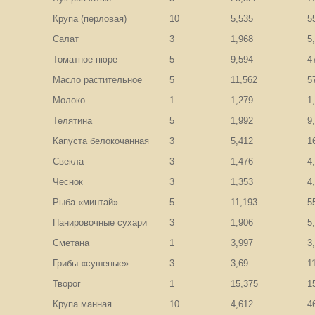
Крупа (перловая)
10
5,535
5
Салат
3
1,968
5
Томатное пюре
5
9,594
4
Масло растительное
5
11,562
5
Молоко
1
1,279
1
Телятина
5
1,992
9
Капуста белокочанная
3
5,412
1
Свекла
3
1,476
4
Чеснок
3
1,353
4
Рыба «минтай»
5
11,193
5
Панировочные сухари
3
1,906
5
Сметана
1
3,997
3
Грибы «сушеные»
3
3,69
1
Творог
1
15,375
1
Крупа манная
10
4,612
4