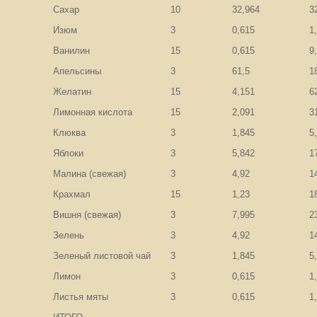
Сахар
10
32,964
3
Изюм
3
0,615
1
Ванилин
15
0,615
9
Апельсины
3
61,5
1
Желатин
15
4,151
6
Лимонная кислота
15
2,091
3
Клюква
3
1,845
5
Яблоки
3
5,842
1
Малина (свежая)
3
4,92
1
Крахмал
15
1,23
1
Вишня (свежая)
3
7,995
2
Зелень
3
4,92
1
Зеленый листовой чай
3
1,845
5
Лимон
3
0,615
1
Листья мяты
3
0,615
1