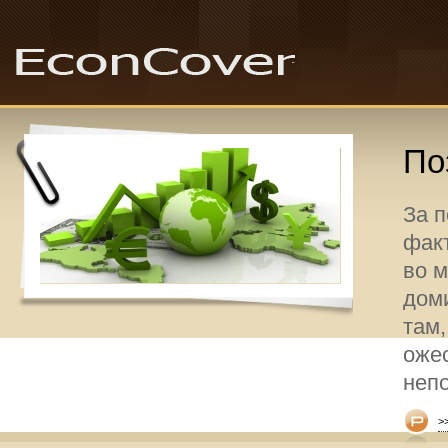
По
За 
факт
во 
дом
там,
оже
неп
>