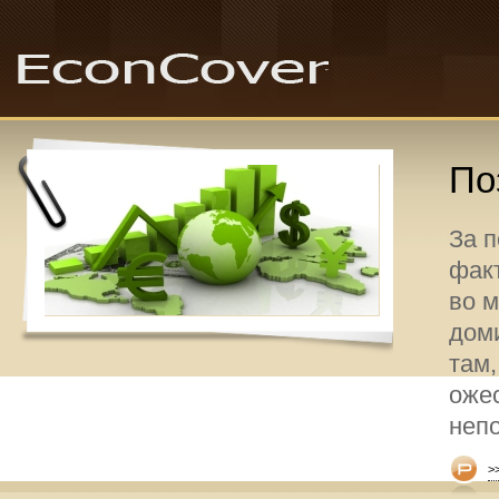
По
За 
факт
во 
дом
там,
оже
неп
>