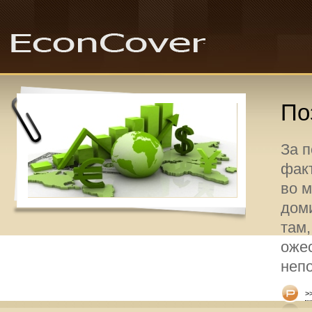
По
За 
факт
во 
дом
там,
оже
неп
>