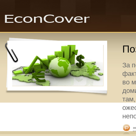
По
За 
факт
во 
дом
там,
оже
неп
>