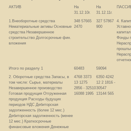
АКТИВ
На
На
ПАССИ
31.12.10г.
31.12.11г.
1.Внеоборотные средства
348 57665
327 57867
4. Капи
Нематериальные активы Основные
2470
900
Уставно
средства Незавершенное
капитал
строительство Долгосрочные фин.
Фонды 
вложения
Нерасп
прошлы
Нерасп
отчетно
Итого по разделу 1
60483
59094
2. Оборотные средства Запасы, в
4768 3373
6350 4242
том числе: Сырье, материалы
13 1275
12 2 1816 -
Незавершенное производство
2856 - 32510
30547
Готовая продукция Отгруженная
16088 1995
13144 565
продукция Расходы будущих
периодов НДС Дебиторская
задолженность (более 12 мес.)
Дебиторская задолженность (менее
12 мес.) Краткосрочные
финансовые вложения Денежные